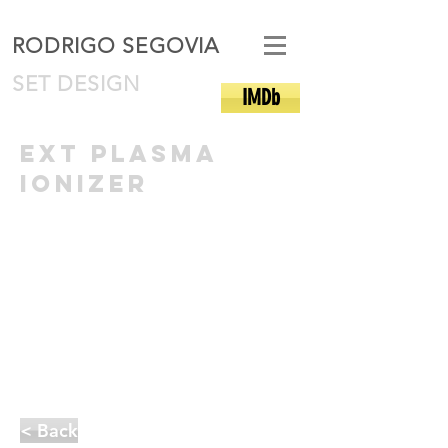
RODRIGO SEGOVIA
SET DESIGN
IMDb
ext plasma
ionizer
< Back